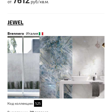
7612
от
руб/кв.м.
JEWEL
Brennero
·
Италия
Код коллекции:
525