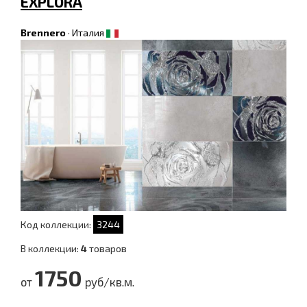
EXPLORA
Brennero
·
Италия
Код коллекции:
3244
В коллекции:
4
товаров
1750
от
руб/кв.м.