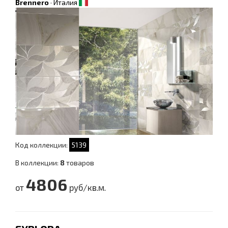
Brennero
·
Италия
Код коллекции:
5139
В коллекции:
8
товаров
4806
от
руб/кв.м.