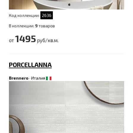
Код коллекции:
2636
В коллекции:
9
товаров
1495
от
руб/кв.м.
PORCELLANNA
Brennero
·
Италия