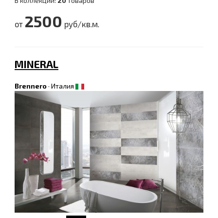
В коллекции:
20
товаров
2500
от
руб/кв.м.
MINERAL
Brennero
·
Италия