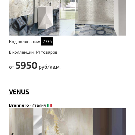
Код коллекции:
2736
В коллекции:
14
товаров
5950
от
руб/кв.м.
VENUS
Brennero
·
Италия