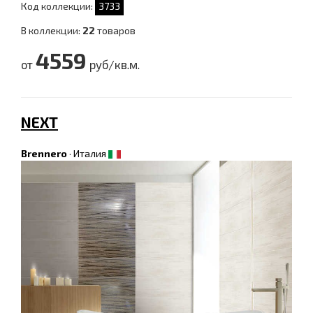
Код коллекции:
3733
В коллекции:
22
товаров
4559
от
руб/кв.м.
NEXT
Brennero
·
Италия