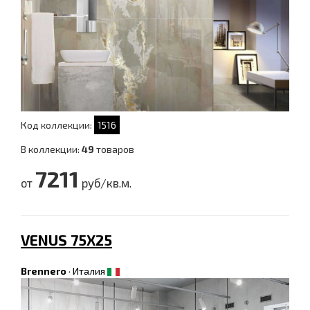
Код коллекции:
1516
В коллекции:
49
товаров
7211
от
руб/кв.м.
VENUS 75Х25
Brennero
·
Италия