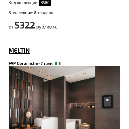
Код коллекции:
3580
В коллекции:
8
товаров
5322
от
руб/кв.м.
MELTIN
FAP Ceramiche
·
Италия