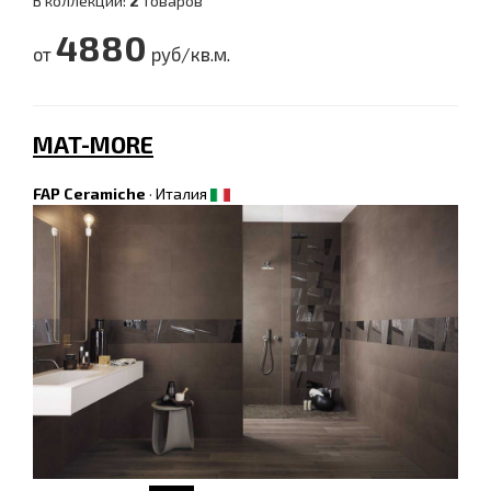
В коллекции:
2
товаров
4880
от
руб/кв.м.
MAT-MORE
FAP Ceramiche
·
Италия