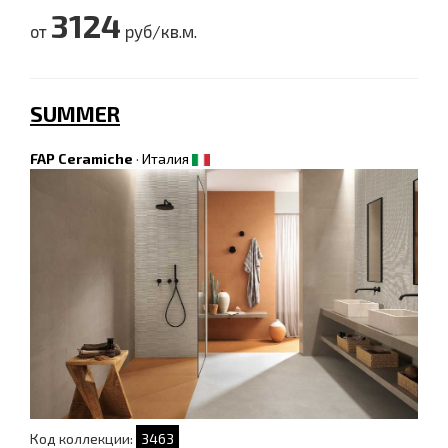
3124
от
руб/кв.м.
SUMMER
FAP Ceramiche
·
Италия
Код коллекции:
3463