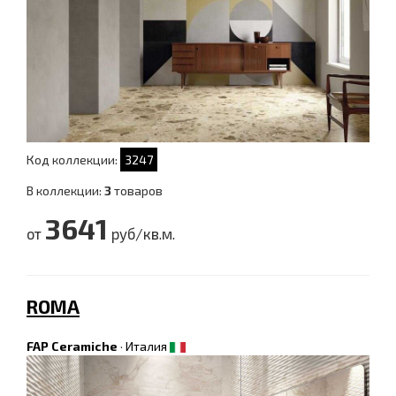
Код коллекции:
3247
В коллекции:
3
товаров
3641
от
руб/кв.м.
ROMA
FAP Ceramiche
·
Италия