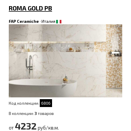
ROMA GOLD PB
FAP Ceramiche
·
Италия
Код коллекции:
6806
В коллекции:
3
товаров
4232
от
руб/кв.м.