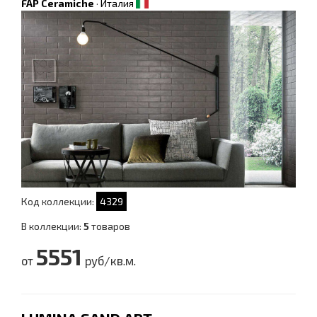
FAP Ceramiche
·
Италия
Код коллекции:
4329
В коллекции:
5
товаров
5551
от
руб/кв.м.