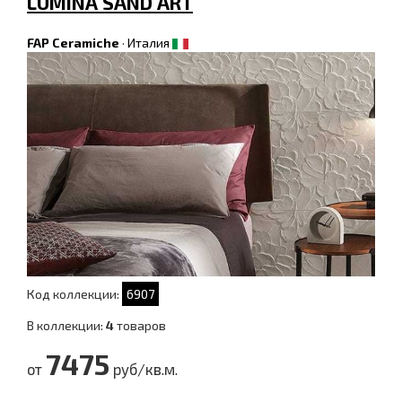
LUMINA SAND ART
FAP Ceramiche
·
Италия
Код коллекции:
6907
В коллекции:
4
товаров
7475
от
руб/кв.м.