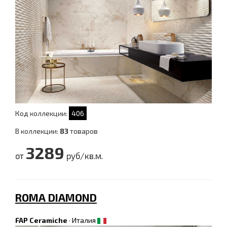
Код коллекции:
406
В коллекции:
83
товаров
3289
от
руб/кв.м.
ROMA DIAMOND
FAP Ceramiche
·
Италия