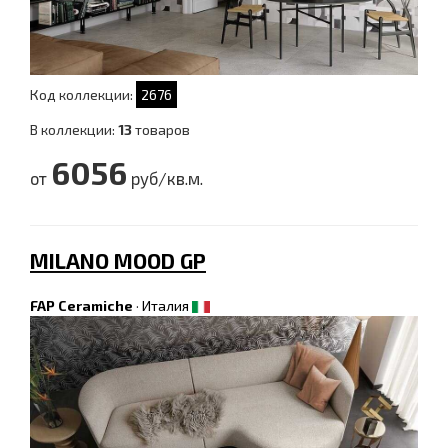
Код коллекции:
2676
В коллекции:
13
товаров
6056
от
руб/кв.м.
MILANO MOOD GP
FAP Ceramiche
·
Италия