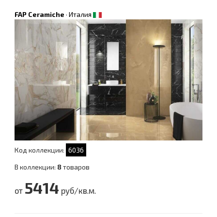
FAP Ceramiche
·
Италия
Код коллекции:
6036
В коллекции:
8
товаров
5414
от
руб/кв.м.