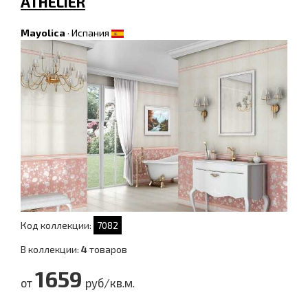
ATHELIER
Mayolica
·
Испания
Код коллекции:
7082
В коллекции:
4
товаров
1659
от
руб/кв.м.