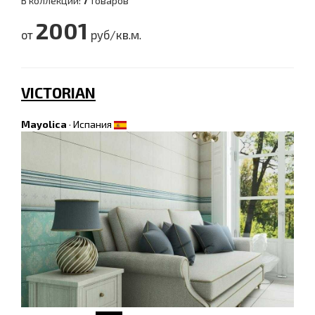
В коллекции:
7
товаров
2001
от
руб/кв.м.
VICTORIAN
Mayolica
·
Испания