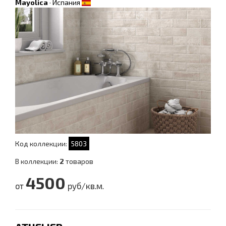
Mayolica
·
Испания
Код коллекции:
5803
В коллекции:
2
товаров
4500
от
руб/кв.м.