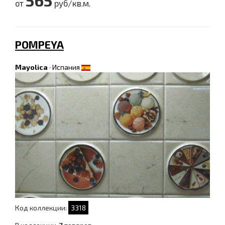
565
от
руб/кв.м.
POMPEYA
Mayolica
·
Испания
Код коллекции:
3318