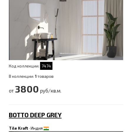
Код коллекции:
7474
В коллекции:
1
товаров
3800
от
руб/кв.м.
BOTTO DEEP GREY
Tile Kraft
·
Индия