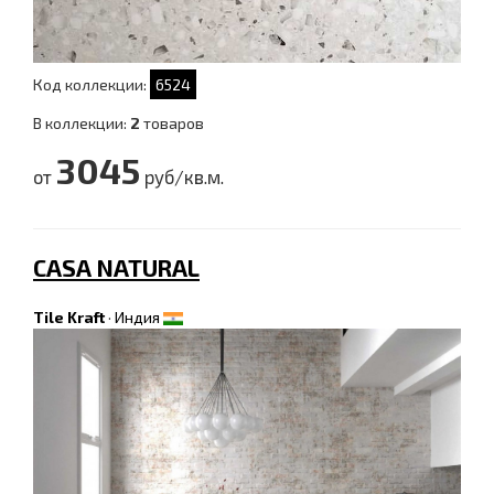
Код коллекции:
6524
В коллекции:
2
товаров
3045
от
руб/кв.м.
CASA NATURAL
Tile Kraft
·
Индия