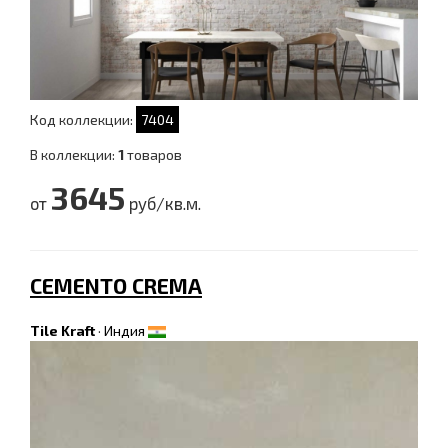
Код коллекции:
7404
В коллекции:
1
товаров
3645
от
руб/кв.м.
CEMENTO CREMA
Tile Kraft
·
Индия