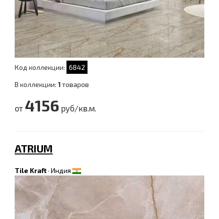
Код коллекции:
6842
В коллекции:
1
товаров
4156
от
руб/кв.м.
ATRIUM
Tile Kraft
·
Индия