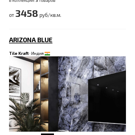
В коллекции:
3
товаров
3458
от
руб/кв.м.
ARIZONA BLUE
Tile Kraft
·
Индия