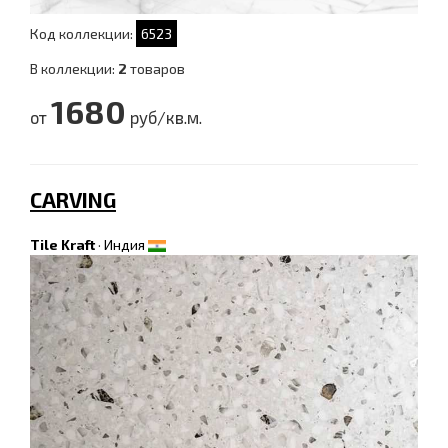
Код коллекции:
6523
В коллекции:
2
товаров
1680
от
руб/кв.м.
CARVING
Tile Kraft
·
Индия