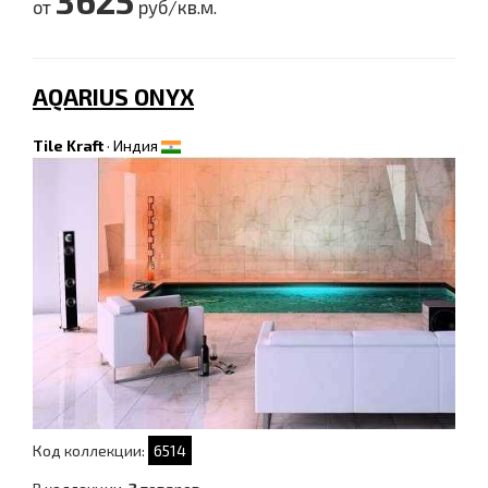
3625
от
руб/кв.м.
AQARIUS ONYX
Tile Kraft
·
Индия
Код коллекции:
6514