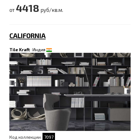
4418
от
руб/кв.м.
CALIFORNIA
Tile Kraft
·
Индия
Код коллекции:
7097