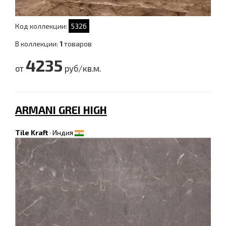
Код коллекции:
5326
В коллекции:
1
товаров
4235
от
руб/кв.м.
ARMANI GREI HIGH
Tile Kraft
·
Индия