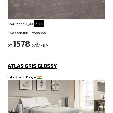
Код коллекции:
6585
В коллекции:
1
товаров
1578
от
руб/кв.м.
ATLAS GRIS GLOSSY
Tile Kraft
·
Индия