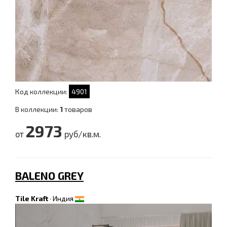
Код коллекции:
4901
В коллекции:
1
товаров
2973
от
руб/кв.м.
BALENO GREY
Tile Kraft
·
Индия