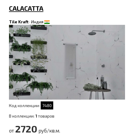
CALACATTA
Tile Kraft
·
Индия
Код коллекции:
7480
В коллекции:
1
товаров
2720
от
руб/кв.м.