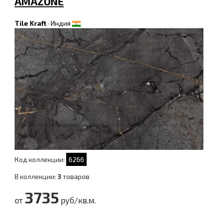
AMAZONE
Tile Kraft
·
Индия
Код коллекции:
6266
В коллекции:
3
товаров
3735
от
руб/кв.м.