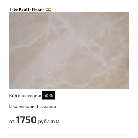
Tile Kraft
·
Индия
Код коллекции:
6086
В коллекции:
1
товаров
1750
от
руб/кв.м.