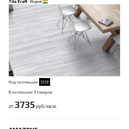
Tile Kraft
·
Индия
Код коллекции:
5518
В коллекции:
1
товаров
3735
от
руб/кв.м.