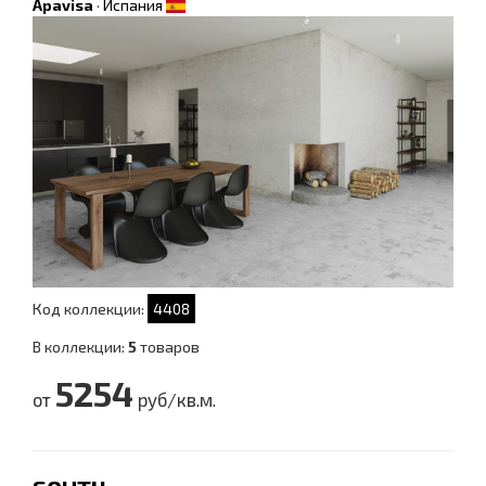
Apavisa
·
Испания
Код коллекции:
4408
В коллекции:
5
товаров
5254
от
руб/кв.м.