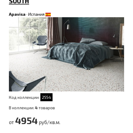
SOUTH
Apavisa
·
Испания
Код коллекции:
2554
В коллекции:
4
товаров
4954
от
руб/кв.м.