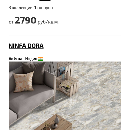
В коллекции:
1
товаров
2790
от
руб/кв.м.
NINFA DORA
Velsaa
·
Индия