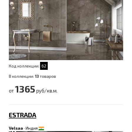
Код коллекции:
62
В коллекции:
13
товаров
1365
от
руб/кв.м.
ESTRADA
Velsaa
·
Индия