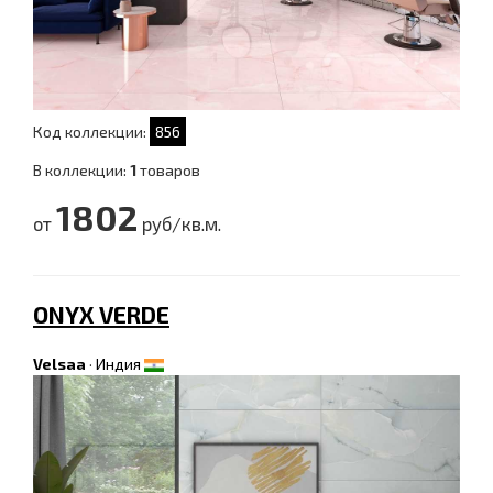
Код коллекции:
856
В коллекции:
1
товаров
1802
от
руб/кв.м.
ONYX VERDE
Velsaa
·
Индия