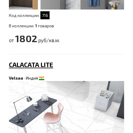
Код коллекции:
716
В коллекции:
1
товаров
1802
от
руб/кв.м.
CALACATA LITE
Velsaa
·
Индия