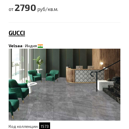
2790
от
руб/кв.м.
GUCCI
Velsaa
·
Индия
Код коллекции:
1573