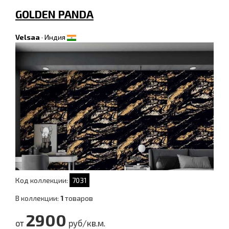
GOLDEN PANDA
Velsaa
·
Индия
Код коллекции:
7031
В коллекции:
1
товаров
2900
от
руб/кв.м.