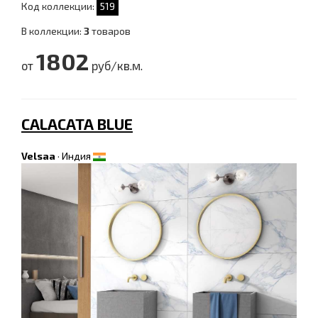
Код коллекции:
519
В коллекции:
3
товаров
1802
от
руб/кв.м.
CALACATA BLUE
Velsaa
·
Индия