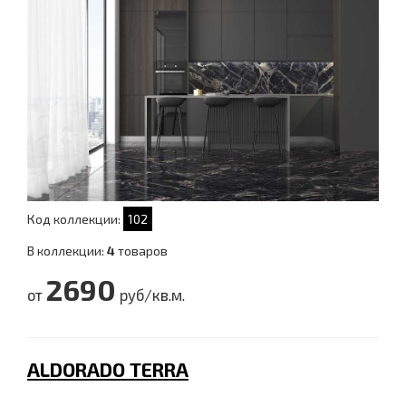
Код коллекции:
102
В коллекции:
4
товаров
2690
от
руб/кв.м.
ALDORADO TERRA