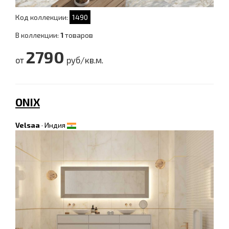
Код коллекции:
1490
В коллекции:
1
товаров
2790
от
руб/кв.м.
ONIX
Velsaa
·
Индия