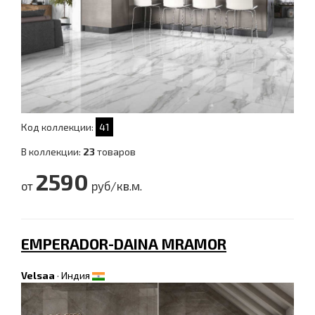
Код коллекции:
41
В коллекции:
23
товаров
2590
от
руб/кв.м.
EMPERADOR-DAINA MRAMOR
Velsaa
·
Индия