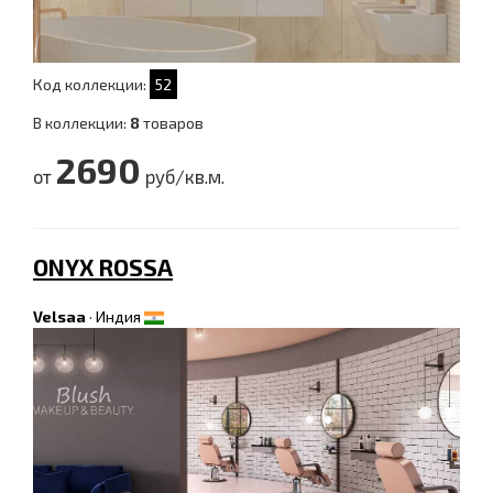
Код коллекции:
52
В коллекции:
8
товаров
2690
от
руб/кв.м.
ONYX ROSSA
Velsaa
·
Индия