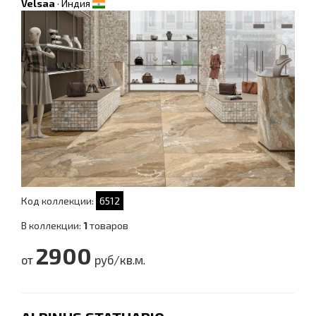
Velsaa
·
Индия
Код коллекции:
6512
В коллекции:
1
товаров
2900
от
руб/кв.м.