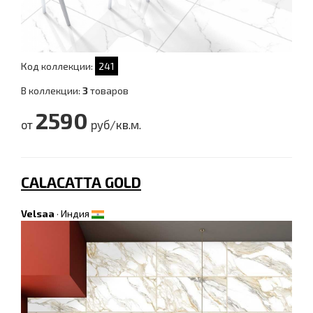
Код коллекции:
241
В коллекции:
3
товаров
2590
от
руб/кв.м.
CALACATTA GOLD
Velsaa
·
Индия