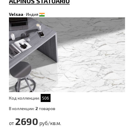
ALPINUS STATUARIO
Velsaa
·
Индия
Код коллекции:
506
В коллекции:
2
товаров
2690
от
руб/кв.м.