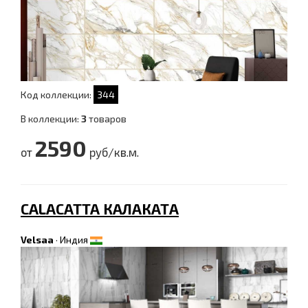
Код коллекции:
344
В коллекции:
3
товаров
2590
от
руб/кв.м.
CALACATTA КАЛАКАТА
Velsaa
·
Индия