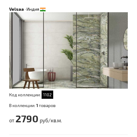
Velsaa
·
Индия
Код коллекции:
1102
В коллекции:
1
товаров
2790
от
руб/кв.м.