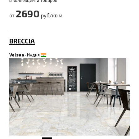
В коллекции:
2
товаров
2690
от
руб/кв.м.
BRECCIA
Velsaa
·
Индия