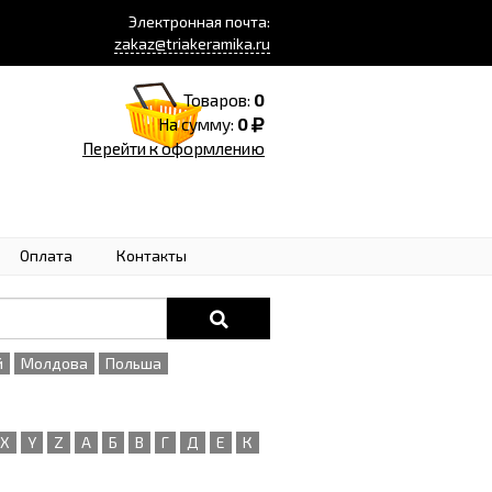
Электронная почта:
zakaz@triakeramika.ru
Товаров:
0
На сумму:
0
Перейти к оформлению
Оплата
Контакты
й
Молдова
Польша
X
Y
Z
А
Б
В
Г
Д
Е
К