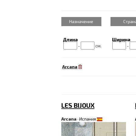
Назначение
Стран
Длина
Ширина
-
см.
-
Arcana
LES BIJOUX
Arcana
·
Испания