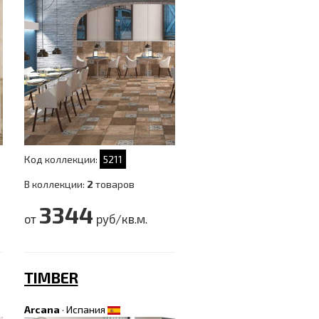
Код коллекции:
5211
В коллекции:
2
товаров
3344
от
руб/кв.м.
TIMBER
Arcana
·
Испания