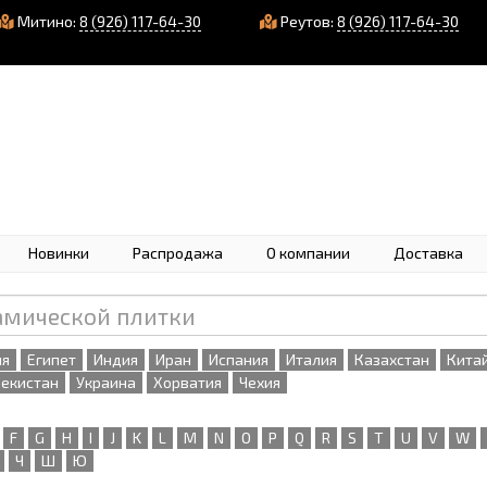
Митино:
8 (926) 117-64-30
Реутов:
8 (926) 117-64-30
Новинки
Распродажа
О компании
Доставка
ия
Египет
Индия
Иран
Испания
Италия
Казахстан
Кита
бекистан
Украина
Хорватия
Чехия
F
G
H
I
J
K
L
M
N
O
P
Q
R
S
T
U
V
W
Ч
Ш
Ю