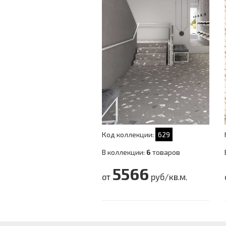
Код коллекции:
629
В коллекции:
6
товаров
5566
от
руб/кв.м.