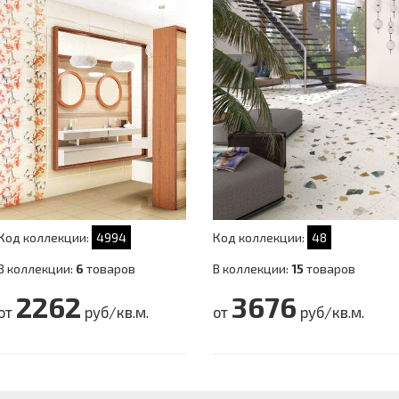
Код коллекции:
4994
Код коллекции:
48
В коллекции:
6
товаров
В коллекции:
15
товаров
2262
3676
от
руб/кв.м.
от
руб/кв.м.