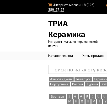
Интернет-магазин:
8 (926)
389-97-97
ТРИА
Керамика
Интернет-магазин керамической
плитки
Каталог плитки
Хиты продаж
Азербайджан
Беларусь
Герман
Португалия
Россия
Турция
Уз
3
4
A
B
C
D
E
Бренды:
М
Н
О
П
Р
Т
У