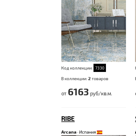
Код коллекции:
7330
В коллекции:
2
товаров
6163
от
руб/кв.м.
RIBE
Arcana
·
Испания