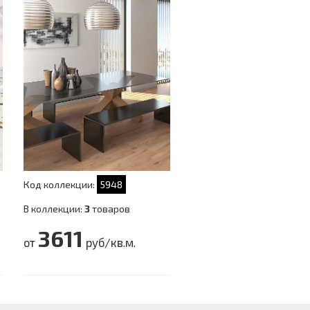
Код коллекции:
5948
В коллекции:
3
товаров
3611
от
руб/кв.м.