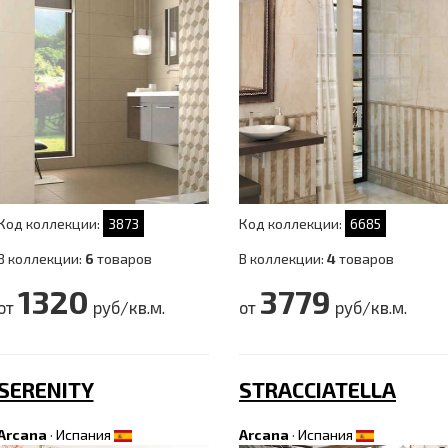
Код коллекции:
3873
Код коллекции:
6685
В коллекции:
6
товаров
В коллекции:
4
товаров
1320
3779
от
руб/кв.м.
от
руб/кв.м.
SERENITY
STRACCIATELLA
Arcana
·
Испания
Arcana
·
Испания