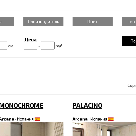
а
Производитель
Цвет
Тип
Цена
см.
-
руб.
Сор
MONOCHROME
PALACINO
Arcana
·
Испания
Arcana
·
Испания