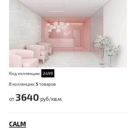
Код коллекции:
2499
В коллекции:
5
товаров
3640
от
руб/кв.м.
CALM