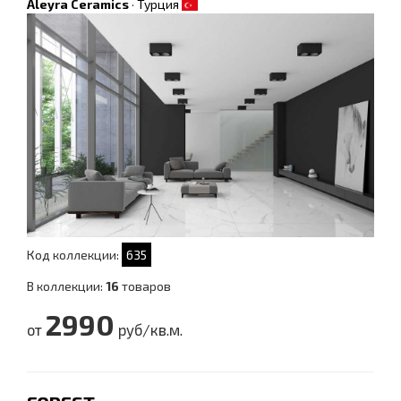
Aleyra Ceramics
·
Турция
Код коллекции:
635
В коллекции:
16
товаров
2990
от
руб/кв.м.