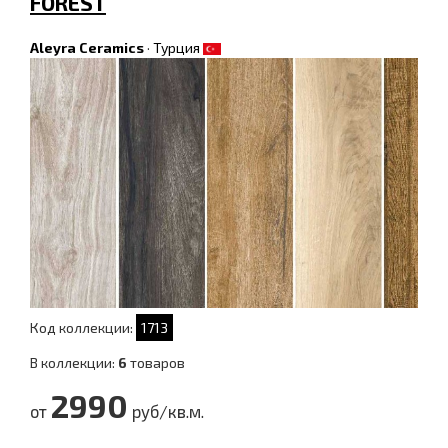
FOREST
Aleyra Ceramics
·
Турция
Код коллекции:
1713
В коллекции:
6
товаров
2990
от
руб/кв.м.