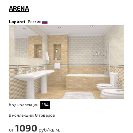
ARENA
Laparet
·
Россия
Код коллекции:
164
В коллекции:
8
товаров
1090
от
руб/кв.м.