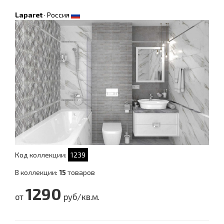
Laparet
·
Россия
Код коллекции:
1239
В коллекции:
15
товаров
1290
от
руб/кв.м.