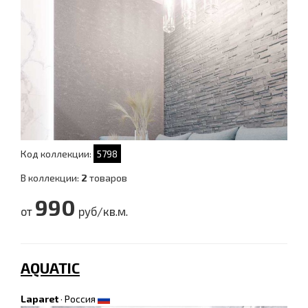
Код коллекции:
5798
В коллекции:
2
товаров
990
от
руб/кв.м.
AQUATIC
Laparet
·
Россия