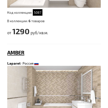
Код коллекции:
5087
В коллекции:
6
товаров
1290
от
руб/кв.м.
AMBER
Laparet
·
Россия