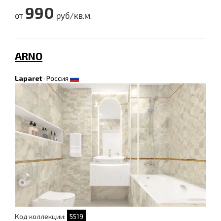
990
от
руб/кв.м.
ARNO
Laparet
·
Россия
Код коллекции:
5519