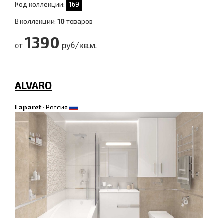
Код коллекции:
169
В коллекции:
10
товаров
1390
от
руб/кв.м.
ALVARO
Laparet
·
Россия