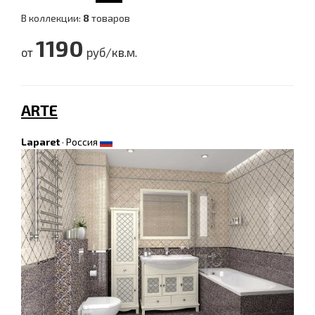
В коллекции:
8
товаров
1190
от
руб/кв.м.
ARTE
Laparet
·
Россия