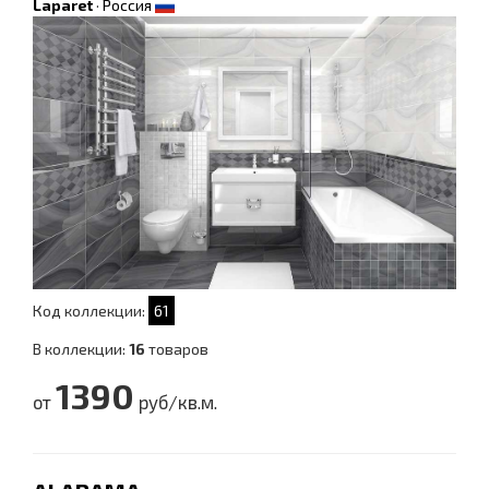
Laparet
·
Россия
Код коллекции:
61
В коллекции:
16
товаров
1390
от
руб/кв.м.