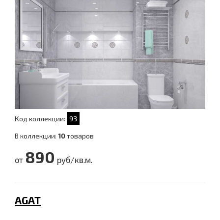
Код коллекции:
93
В коллекции:
10
товаров
890
от
руб/кв.м.
AGAT