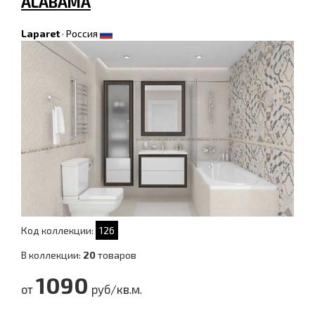
ALABAMA
Laparet
·
Россия
Код коллекции:
126
В коллекции:
20
товаров
1090
от
руб/кв.м.