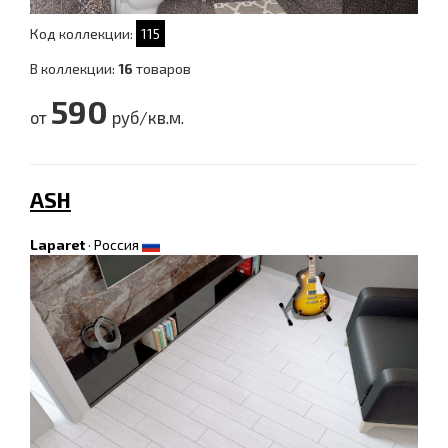
Код коллекции:
115
В коллекции:
16
товаров
590
от
руб/кв.м.
ASH
Laparet
·
Россия