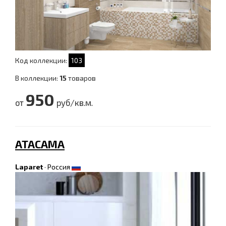
Код коллекции:
103
В коллекции:
15
товаров
950
от
руб/кв.м.
ATACAMA
Laparet
·
Россия