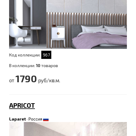
Код коллекции:
967
В коллекции:
10
товаров
1790
от
руб/кв.м.
APRICOT
Laparet
·
Россия