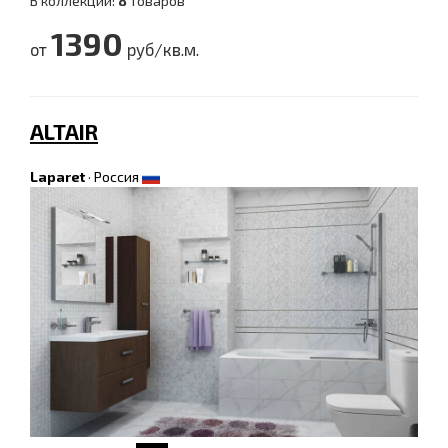
В коллекции:
8
товаров
1390
от
руб/кв.м.
ALTAIR
Laparet
·
Россия